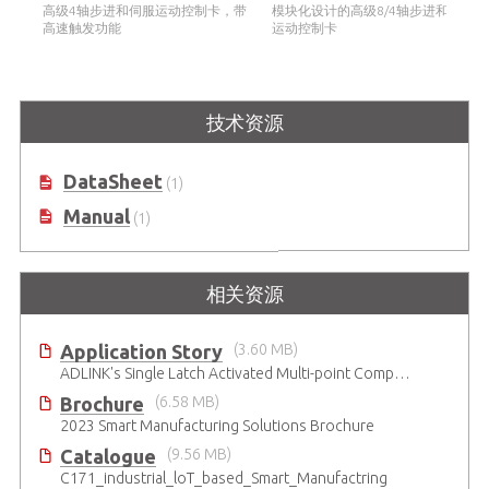
卡
高级4轴步进和伺服运动控制卡，带
模块化设计的高级8/4轴步进和伺服
高速触发功能
运动控制卡
技术资源
DataSheet
(1)
Manual
(1)
相关资源
Application Story
(3.60 MB)
ADLINK's Single Latch Activated Multi-point Comparison Solution Significantly Reduces the Cost of Passive Component Factories
Brochure
(6.58 MB)
2023 Smart Manufacturing Solutions Brochure
Catalogue
(9.56 MB)
C171_industrial_loT_based_Smart_Manufactring