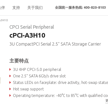
伙伴
支持
关于我们
全国统一服务热线: 400-820-8103
A3H10
CPCI Serial Peripheral
cPCI-A3H10
3U CompactPCI Serial 2.5" SATA Storage Carrier
主要特点
3U 4HP CPCI-S.0 peripheral
One 2.5” SATA 6Gb/s drive slot
Status LEDs on faceplate: drive activity, hot-swap status, user-configurab
Hot swap support
Operating temperature: -40°C to 85°C with qualified componen