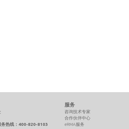
们
服务
处
咨询技术专家
合作伙伴中心
热线：400-820-8103
eRMA服务