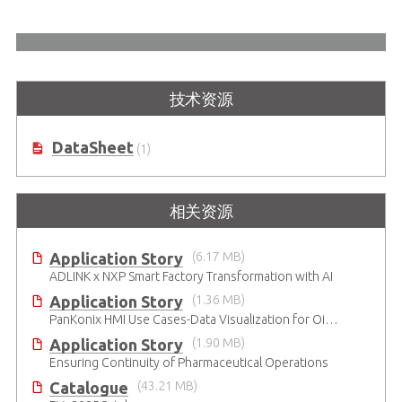
技术资源
DataSheet
(1)
相关资源
Application Story
(6.17 MB)
ADLINK x NXP Smart Factory Transformation with AI
Application Story
(1.36 MB)
PanKonix HMI Use Cases-Data Visualization for Oil & Gas and Water
Application Story
(1.90 MB)
Ensuring Continuity of Pharmaceutical Operations
Catalogue
(43.21 MB)