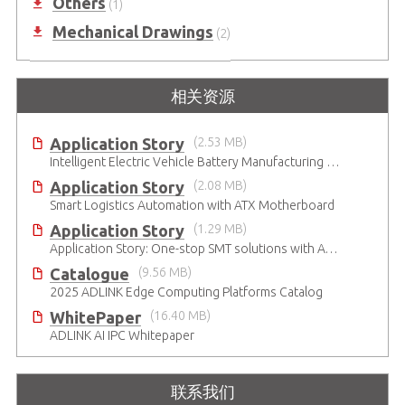
Others
(1)
Mechanical Drawings
(2)
相关资源
Application Story
(2.53 MB)
Intelligent Electric Vehicle Battery Manufacturing Solutions
Application Story
(2.08 MB)
Smart Logistics Automation with ATX Motherboard
Application Story
(1.29 MB)
Application Story: One-stop SMT solutions with ATX Industrial Motherboards
Catalogue
(9.56 MB)
2025 ADLINK Edge Computing Platforms Catalog
WhitePaper
(16.40 MB)
ADLINK AI IPC Whitepaper
联系我们