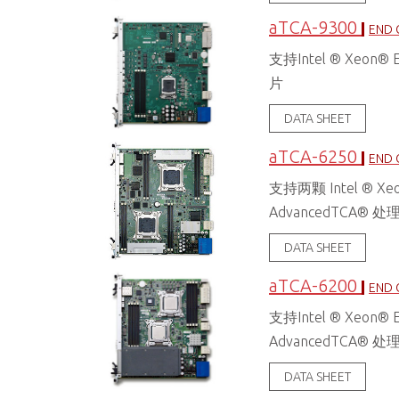
aTCA-9300
END 
支持Intel ® Xeon
片
DATA SHEET
aTCA-6250
END 
支持两颗 Intel ® Xeon
AdvancedTCA® 
DATA SHEET
aTCA-6200
END 
支持Intel ® Xeon® 
AdvancedTCA® 
DATA SHEET