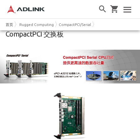
首页
Rugged Computing
CompactPCI/Serial
CompactPCI 交换板
CompactPCI 交换板